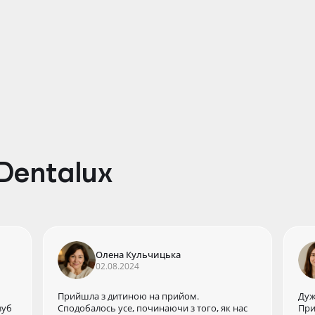
ед
Лікар-стоматолог терапевт-ендодонтист,
Зас
ортопед, дитячий стоматолог
енд
Dentalux
Олена Кульчицька
02.08.2024
Прийшла з дитиною на прийом.
Дуж
зуб
Сподобалось усе, починаючи з того, як нас
При