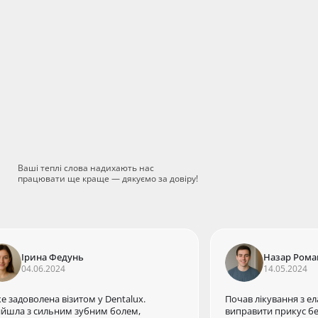
новниця клініки, лікар-стоматолог
одонтист, терапевт, ортопед
Ваші теплі слова надихають нас
працювати ще краще — дякуємо за довіру!
Ірина Федунь
Назар Рома
04.06.2024
14.05.2024
е задоволена візитом у Dentalux.
Почав лікування з ел
йшла з сильним зубним болем,
виправити прикус без