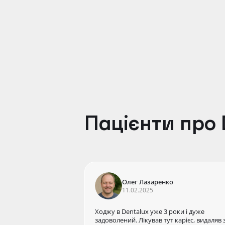
Лікар-стоматолог хірург-імплантолог, ортоп
Пацієнти про 
Олег Лазаренко
11.02.2025
Ходжу в Dentalux уже 3 роки і дуже
задоволений. Лікував тут карієс, видаляв 