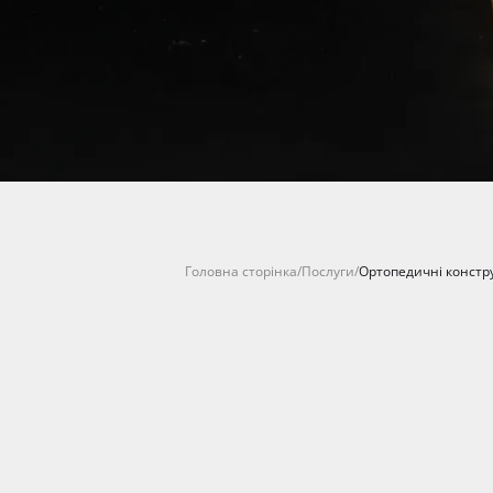
Головна сторінка
/
Послуги
/
Ортопедичні констру