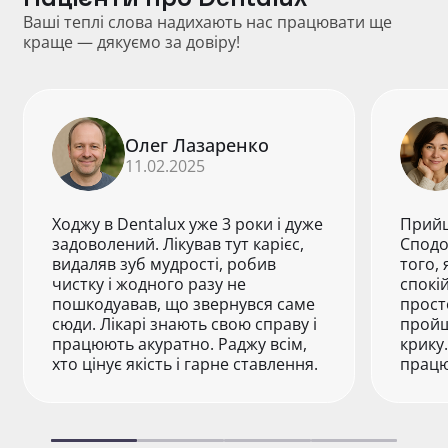
Ваші теплі слова надихають нас працювати ще
краще — дякуємо за довіру!
Олег Лазаренко
11.02.2025
Ходжу в Dentalux уже 3 роки і дуже
Прийш
задоволений. Лікував тут карієс,
Сподо
видаляв зуб мудрості, робив
того, 
чистку і жодного разу не
спокі
пошкодуавав, що звернувся саме
прост
сюди. Лікарі знають свою справу і
пройш
працюють акуратно. Раджу всім,
крику
хто цінує якість і гарне ставлення.
працю