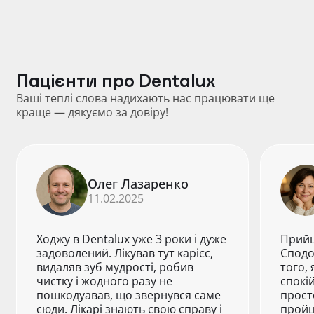
Пацієнти про Dentalux
Ваші теплі слова надихають нас працювати ще
краще — дякуємо за довіру!
Олег Лазаренко
11.02.2025
Ходжу в Dentalux уже 3 роки і дуже
Прийш
задоволений. Лікував тут карієс,
Сподо
видаляв зуб мудрості, робив
того, 
чистку і жодного разу не
спокі
пошкодуавав, що звернувся саме
прост
сюди. Лікарі знають свою справу і
пройш