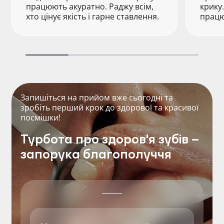
працюють акуратно. Раджу всім,
крику
хто цінує якість і гарне ставлення.
працю
Запишіться на прийом вже сьогодні та
зробіть перший крок до здорової та красивої
посмішки!
Турбота про здоров'я зубів –
запорука благополуччя