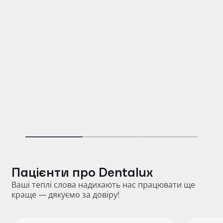
Петренко Кирило Ігорович
Лікар-стоматолог хірург-імплантолог,
ортопед
Пацієнти про Dentalux
Ваші теплі слова надихають нас працювати ще
краще — дякуємо за довіру!