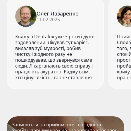
Олег Лазаренко
11.02.2025
Ходжу в Dentalux уже 3 роки і дуже
Прийш
задоволений. Лікував тут карієс,
Сподо
видаляв зуб мудрості, робив
того, 
чистку і жодного разу не
спокі
пошкодуавав, що звернувся саме
прост
сюди. Лікарі знають свою справу і
пройш
працюють акуратно. Раджу всім,
крику
хто цінує якість і гарне ставлення.
працю
Запишіться на прийом вже сьогодні та
зробіть перший крок до здорової та красивої