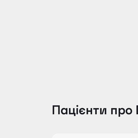
Петренко Кирило Ігорович
Лікар-стоматолог хірург-імплантолог, ортоп
Пацієнти про 