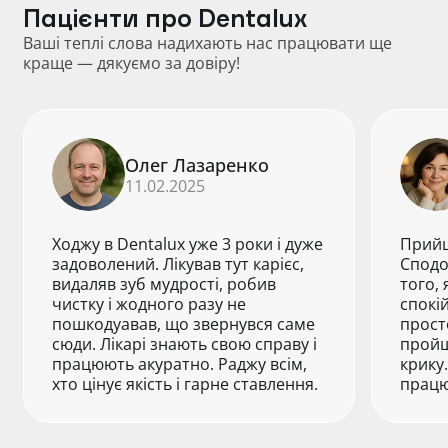
Пацієнти про Dentalux
Ваші теплі слова надихають нас працювати ще
краще — дякуємо за довіру!
Олег Лазаренко
11.02.2025
Ходжу в Dentalux уже 3 роки і дуже
Прийш
задоволений. Лікував тут карієс,
Сподо
видаляв зуб мудрості, робив
того, 
чистку і жодного разу не
спокі
пошкодуавав, що звернувся саме
прост
сюди. Лікарі знають свою справу і
пройш
працюють акуратно. Раджу всім,
крику
хто цінує якість і гарне ставлення.
працю