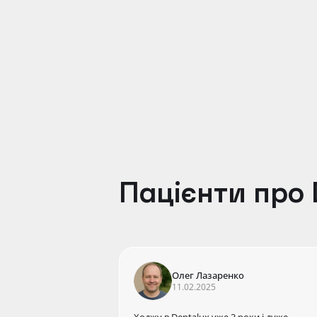
Петренко Кирило Ігорович
Лікар-стоматолог хірург-імплантолог, ортоп
Пацієнти про 
Олег Лазаренко
11.02.2025