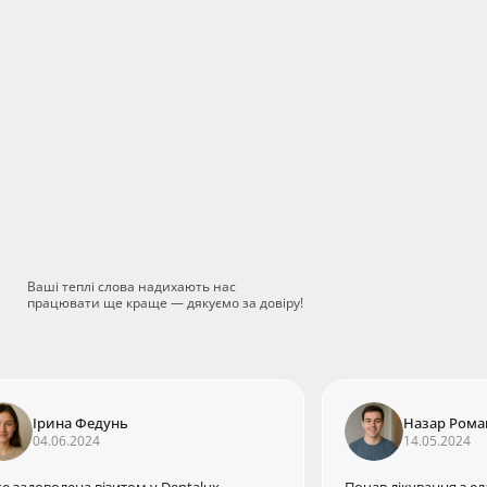
тренко Ольга Миколаївна
новниця клініки, лікар-стоматолог
одонтист, терапевт, ортопед
Ваші теплі слова надихають нас
працювати ще краще — дякуємо за довіру!
Ірина Федунь
Назар Рома
04.06.2024
14.05.2024