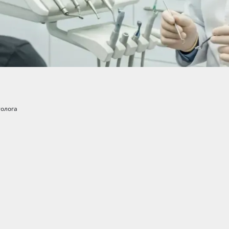
толога
Ми 