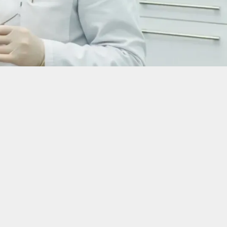
від 350 ₴
Ціна на послуги
зв'яжемося з вами протягом однієї