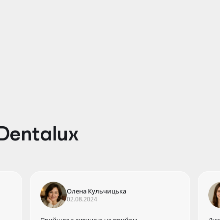
Мільднер Мар’яна Вікторівна
Пе
ед
Лікар-стоматолог терапевт-ендодонтист,
Зас
ортопед, дитячий стоматолог
енд
Dentalux
Олена Кульчицька
02.08.2024