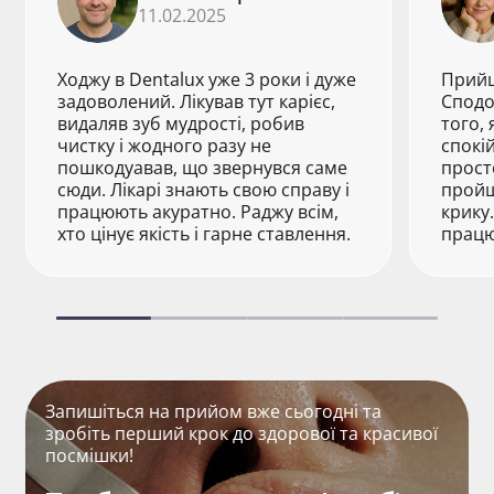
11.02.2025
Ходжу в Dentalux уже 3 роки і дуже
Прийш
задоволений. Лікував тут карієс,
Сподо
видаляв зуб мудрості, робив
того, 
чистку і жодного разу не
спокі
пошкодуавав, що звернувся саме
прост
сюди. Лікарі знають свою справу і
пройш
працюють акуратно. Раджу всім,
крику
хто цінує якість і гарне ставлення.
працю
Запишіться на прийом вже сьогодні та
зробіть перший крок до здорової та красивої
посмішки!