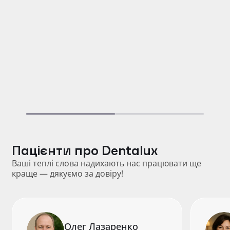
Петренко Ольга Миколаївна
Засновниця клініки, лікар-стоматолог
ендодонтист, терапевт, ортопед
Пацієнти про Dentalux
Ваші теплі слова надихають нас працювати ще
краще — дякуємо за довіру!
Олег Лазаренко