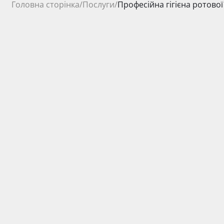
Головна сторінка
/
Послуги
/
Професійна гігієна ротово
від 900 грн.
Ціна на послуги