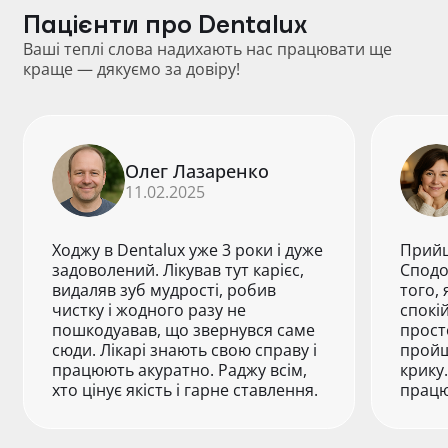
Пацієнти про Dentalux
Ваші теплі слова надихають нас працювати ще
краще — дякуємо за довіру!
Олег Лазаренко
11.02.2025
Ходжу в Dentalux уже 3 роки і дуже
Прийш
задоволений. Лікував тут карієс,
Сподо
видаляв зуб мудрості, робив
того, 
чистку і жодного разу не
спокі
пошкодуавав, що звернувся саме
прост
сюди. Лікарі знають свою справу і
пройш
працюють акуратно. Раджу всім,
крику
хто цінує якість і гарне ставлення.
працю