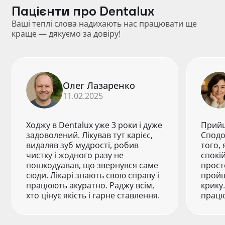
Пацієнти про Dentalux
Ваші теплі слова надихають нас працювати ще
краще — дякуємо за довіру!
Олег Лазаренко
11.02.2025
Ходжу в Dentalux уже 3 роки і дуже
Прийш
задоволений. Лікував тут карієс,
Сподо
видаляв зуб мудрості, робив
того, 
чистку і жодного разу не
спокі
пошкодуавав, що звернувся саме
прост
сюди. Лікарі знають свою справу і
пройш
працюють акуратно. Раджу всім,
крику
хто цінує якість і гарне ставлення.
працю