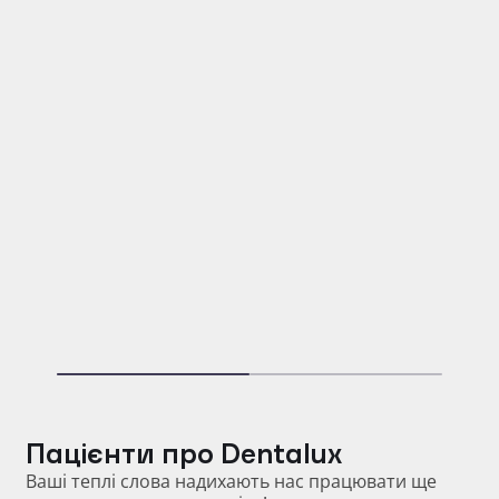
Мільднер Мар’яна Вікторівна
Лікар-стоматолог терапевт-ендодонтист,
ортопед, дитячий стоматолог
Пацієнти про Dentalux
Ваші теплі слова надихають нас працювати ще