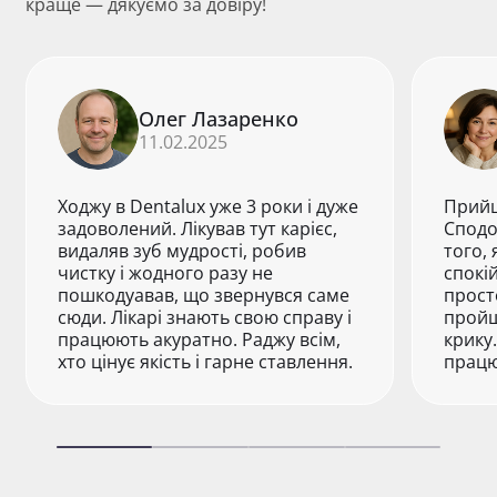
краще — дякуємо за довіру!
Олег Лазаренко
11.02.2025
Ходжу в Dentalux уже 3 роки і дуже
Прийш
задоволений. Лікував тут карієс,
Сподо
видаляв зуб мудрості, робив
того, 
чистку і жодного разу не
спокі
пошкодуавав, що звернувся саме
прост
сюди. Лікарі знають свою справу і
пройш
працюють акуратно. Раджу всім,
крику
хто цінує якість і гарне ставлення.
працю