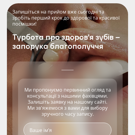
Запишіться на прийом вже сьогодні та
зробіть перший крок до здорової та красивої
посмішки!
Турбота про здоров'я зубів –
запорука благополуччя
Ми пропонуємо первинний огляд та
консультації з нашими фахівцями.
Залишіть заявку на нашому сайті.
Ми зв'яжемося з вами для вибору
зручного часу запису.